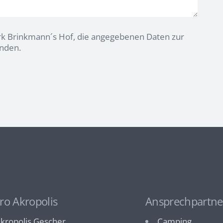
k Brinkmann´s Hof, die angegebenen Daten zur
nden.
ro Akropolis
Ansprechpartne
kropolis Gescher
Camping