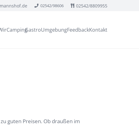
kmannshof.de
02542/98606
02542/8809955
Wir
Camping
Gastro
Umgebung
Feedback
Kontakt
t zu guten Preisen. Ob draußen im